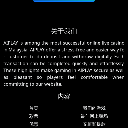
关于我们
AIPLAY is among the most successful online live casino
in Malaysia. AIPLAY offer a stress-free and easier way fo​
r customer to do deposit and withdraw digitally. Each
transaction can be completed quickly and effortlessly.
These highlights make gaming in AIPLAY secure as well
as pleasant so players feel comfortable when
committing to our website.
内容
首页
我们的游戏
彩票
最佳网上赌场
优惠
充值和提款